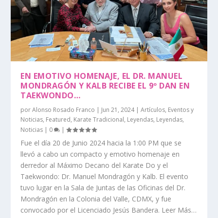
EN EMOTIVO HOMENAJE, EL DR. MANUEL
MONDRAGÓN Y KALB RECIBE EL 9º DAN EN
TAEKWONDO…
por
Alonso Rosado Franco
|
Jun 21, 2024
|
Artículos
,
Eventos y
Noticias
,
Featured
,
Karate Tradicional
,
Leyendas
,
Leyendas
,
Noticias
|
0
|
Fue el día 20 de Junio 2024 hacia la 1:00 PM que se
llevó a cabo un compacto y emotivo homenaje en
derredor al Máximo Decano del Karate Do y el
Taekwondo: Dr. Manuel Mondragón y Kalb. El evento
tuvo lugar en la Sala de Juntas de las Oficinas del Dr.
Mondragón en la Colonia del Valle, CDMX, y fue
convocado por el Licenciado Jesús Bandera. Leer Más…