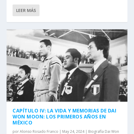
LEER MÁS
CAPÍTULO IV: LA VIDA Y MEMORIAS DE DAI
WON MOON: LOS PRIMEROS AÑOS EN
MÉXICO
por
Alonso Rosado Franco
|
May 24, 2024
|
Biografía Dai Won