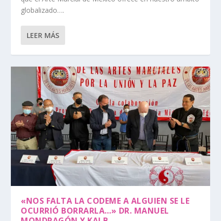
globalizado….
LEER MÁS
«NOS FALTA LA CODEME A ALGUIEN SE LE
OCURRIÓ BORRARLA…» DR. MANUEL
MONDRAGÓN Y KALB