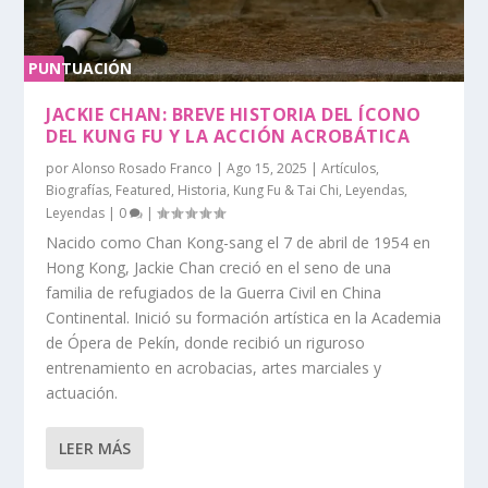
PUNTUACIÓN
0 %
JACKIE CHAN: BREVE HISTORIA DEL ÍCONO
DEL KUNG FU Y LA ACCIÓN ACROBÁTICA
por
Alonso Rosado Franco
|
Ago 15, 2025
|
Artículos
,
Biografías
,
Featured
,
Historia
,
Kung Fu & Tai Chi
,
Leyendas
,
Leyendas
|
0
|
Nacido como Chan Kong-sang el 7 de abril de 1954 en
Hong Kong, Jackie Chan creció en el seno de una
familia de refugiados de la Guerra Civil en China
Continental. Inició su formación artística en la Academia
de Ópera de Pekín, donde recibió un riguroso
entrenamiento en acrobacias, artes marciales y
actuación.
LEER MÁS