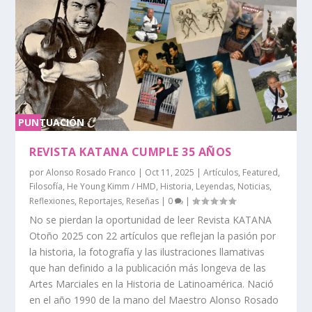
PUNTUACIÓN
0 %
REVISTA KATANA CUMPLE 35 AÑOS
por
Alonso Rosado Franco
|
Oct 11, 2025
|
Artículos
,
Featured
,
Filosofía
,
He Young Kimm / HMD
,
Historia
,
Leyendas
,
Noticias
,
Reflexiones
,
Reportajes
,
Reseñas
|
0
|
No se pierdan la oportunidad de leer Revista KATANA
Otoño 2025 con 22 artículos que reflejan la pasión por
la historia, la fotografía y las ilustraciones llamativas
que han definido a la publicación más longeva de las
Artes Marciales en la Historia de Latinoamérica. Nació
en el año 1990 de la mano del Maestro Alonso Rosado