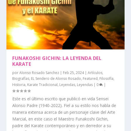
FUNAKOSHI GICHIN: LA LEYENDA DEL
KARATE
por
Alonso Rosado Sanchez
|
Feb 25, 2024
|
Artículos
,
Biografías
,
EL Sendero de Alonso Rosado
,
Featured
,
Filosofía
,
Historia
,
Karate Tradicional
,
Leyendas
,
Leyendas
|
0
|
Este es el último escrito que publicó en vida Sensei
Alonso Padre (1940-2022). Fiel a su estilo nos habla de
manera extensa acerca de un personaje clave del Arte
Marcial, en este caso el Maestro Funakoshi Gichin,
padre del Karate contemporáneo y en derredor a su