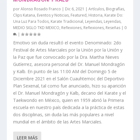
por
Alonso Rosado Franco
|
Dic 6, 2021
|
Artículos
,
Biografías
,
Clips Katana
,
Eventos y Noticias
,
Featured
,
Historia
,
Karate Do:
Una Luz Para Todos
,
Karate Tradicional
,
Leyendas
,
Leyendas
,
MEDIO SIGLO TKD MEXICO
,
Reflexiones
,
Reflexiones
,
Reseñas
|
0
|
Emotivo sin duda resultó el evento Denominado: 2do
Festival de Artes Marciales por la Unión por la Unión y
la Paz que fue convocado por la Dra. Martha Nieves
Gutíerrez, asesora personal del Dr. Manuel Mondragón
y Kalb. En punto de las 11:00 AM del Domingo 5 de
Diciembre 2021 en el Salón Cuauhtemoc del Deportivo
Plan Sexenal, tal como fue anunciado, hizo su aparición
el Dr. Manuel Mondragón y Kalb, decano del Karate y el
Taekwondo en México, quien en 1959 abrió la Primera
escuela en nuestro país dedicada a la práctica de estas
dos disciplinas, sin duda las más populares a nivel
mundial en el ámbito de las Artes Marciales.
LEER MÁS