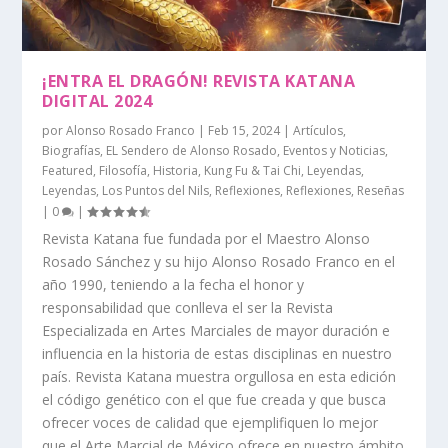
¡ENTRA EL DRAGÓN! REVISTA KATANA
DIGITAL 2024
por
Alonso Rosado Franco
|
Feb 15, 2024
|
Artículos
,
Biografías
,
EL Sendero de Alonso Rosado
,
Eventos y Noticias
,
Featured
,
Filosofía
,
Historia
,
Kung Fu & Tai Chi
,
Leyendas
,
Leyendas
,
Los Puntos del Nils
,
Reflexiones
,
Reflexiones
,
Reseñas
|
0
|
Revista Katana fue fundada por el Maestro Alonso
Rosado Sánchez y su hijo Alonso Rosado Franco en el
año 1990, teniendo a la fecha el honor y
responsabilidad que conlleva el ser la Revista
Especializada en Artes Marciales de mayor duración e
influencia en la historia de estas disciplinas en nuestro
país. Revista Katana muestra orgullosa en esta edición
el código genético con el que fue creada y que busca
ofrecer voces de calidad que ejemplifiquen lo mejor
que el Arte Marcial de México ofrece en nuestro ámbito