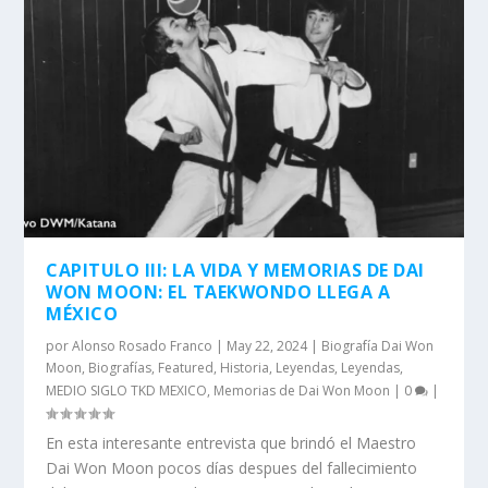
CAPITULO III: LA VIDA Y MEMORIAS DE DAI
WON MOON: EL TAEKWONDO LLEGA A
MÉXICO
por
Alonso Rosado Franco
|
May 22, 2024
|
Biografía Dai Won
Moon
,
Biografías
,
Featured
,
Historia
,
Leyendas
,
Leyendas
,
MEDIO SIGLO TKD MEXICO
,
Memorias de Dai Won Moon
|
0
|
En esta interesante entrevista que brindó el Maestro
Dai Won Moon pocos días despues del fallecimiento