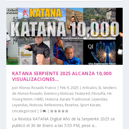
KATANA SERPIENTE 2025 ALCANZA 10,000
VISUALIZACIONES…
por
Alonso Rosado Franco
|
Feb 9, 2025
|
Artículos
,
EL Sendero
de Alonso Rosado
,
Eventos y Noticias
,
Featured
,
Filosofía
,
He
Young Kimm / HMD
,
Historia
,
Karate Tradicional
,
Leyendas
,
Leyendas
,
Noticias
,
Reflexiones
,
Reseñas
,
Sport Karate
,
Uncategorized
|
0
|
La Revista KATANA Digital Año de la Serpiente 2025 se
publicó el 30 de Enero a las 5:55 PM, pese a...