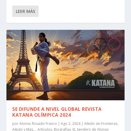
LEER MÁS
SE DIFUNDE A NIVEL GLOBAL REVISTA
KATANA OLÍMPICA 2024
por
Alonso Rosado Franco
|
Ago 2, 2024
|
Aikido sin Fronteras
,
Aikido y Más...
,
Artículos
,
Biografías
,
EL Sendero de Alonso