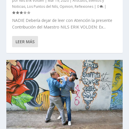
por
Nils Erik Volden
|
Mar 19, 2020
|
Artículos
,
Eventos y
Noticias
,
Los Puntos del Nils
,
Opinion
,
Reflexiones
|
0
|
NADIE Debería dejar de leer con Atención la presente
Contribución del Maestro NILS ERIK VOLDEN: Ex...
LEER MÁS