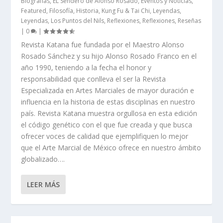
Biografías
,
EL Sendero de Alonso Rosado
,
Eventos y Noticias
,
Featured
,
Filosofía
,
Historia
,
Kung Fu & Tai Chi
,
Leyendas
,
Leyendas
,
Los Puntos del Nils
,
Reflexiones
,
Reflexiones
,
Reseñas
|
0
|
Revista Katana fue fundada por el Maestro Alonso
Rosado Sánchez y su hijo Alonso Rosado Franco en el
año 1990, teniendo a la fecha el honor y
responsabilidad que conlleva el ser la Revista
Especializada en Artes Marciales de mayor duración e
influencia en la historia de estas disciplinas en nuestro
país. Revista Katana muestra orgullosa en esta edición
el código genético con el que fue creada y que busca
ofrecer voces de calidad que ejemplifiquen lo mejor
que el Arte Marcial de México ofrece en nuestro ámbito
globalizado….
LEER MÁS