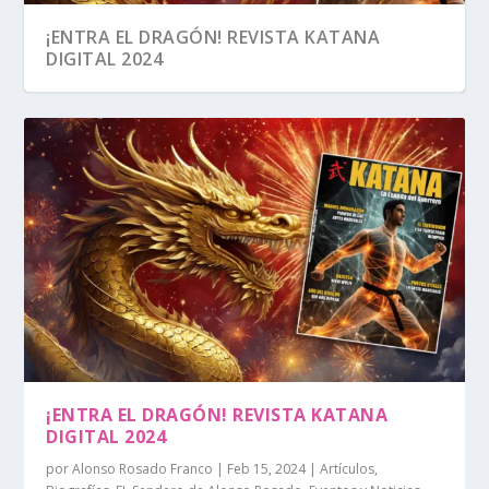
¡ENTRA EL DRAGÓN! REVISTA KATANA
DIGITAL 2024
COVID-19: INFORMACIÓN VITAL ¡COMPARTE!
¡ENTRA EL DRAGÓN! REVISTA KATANA
DIGITAL 2024
por
Alonso Rosado Franco
|
Feb 15, 2024
|
Artículos
,