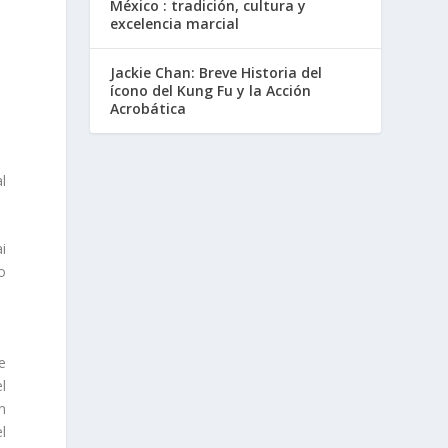
México : tradición, cultura y
excelencia marcial
Jackie Chan: Breve Historia del
ícono del Kung Fu y la Acción
Acrobática
l
i
o
e
l
n
l