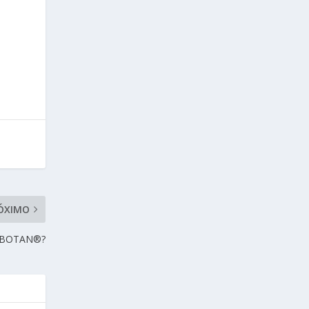
ÓXIMO
UBOTAN®️?