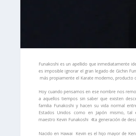
Funakoshi es un apellido que inmediatamente iden
es imposible ignorar el gran legado de Gichin Fu
más propiamente el Karate moderno, producto de l
Hoy cuando pensamos en ese nombre nos remon
a aquellos tiempos sin saber que existen desce
familia Funakoshi y hacen su vida normal entr
Estados Unidos como en Japón mismo, tal e
maestro Kevin Funakoshi 4ta generación de desc
Nacido en Hawai Kevin es el hijo mayor de Ken