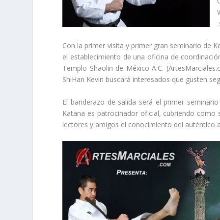
Con la primer visita y primer gran seminario de 
el establecimiento de una oficina de coordinació
Templo Shaolin de México A.C. (ArtesMarciales.c
ShiHan Kevin buscará interesados que gusten segui
El banderazo de salida será el primer seminari
Katana es patrocinador oficial, cubriendo como
lectores y amigos el conocimiento del auténtico 