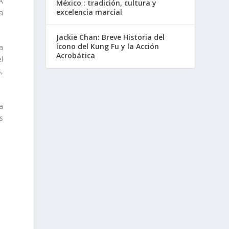
A
México : tradición, cultura y
excelencia marcial
a
Jackie Chan: Breve Historia del
ícono del Kung Fu y la Acción
a
Acrobática
l
,
a
s