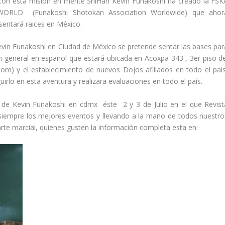
Con esta misión en mente ShiHan Kevin Funakoshi ha creado la FSK
WORLD (Funakoshi Shotokan Association Worldwide) que ahor
sentará raices en México.
Kevin Funakoshi en Ciudad de México se pretende sentar las bases par
n general en español que estará ubicada en Acoxpa 343 , 3er piso de
om) y el establecimiento de nuevos Dojos afiliados en todo el país
rlo en esta aventura y realizara evaluaciones en todo el país.
o de Kevin Funakoshi en cdmx éste 2 y 3 de Julio en el que Revist
 siempre los mejores eventos y llevando a la mano de todos nuestro
arte marcial, quienes gusten la información completa esta en: