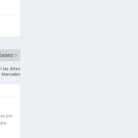
ÓXIMO
 las Artes
Marciales
nas por
para