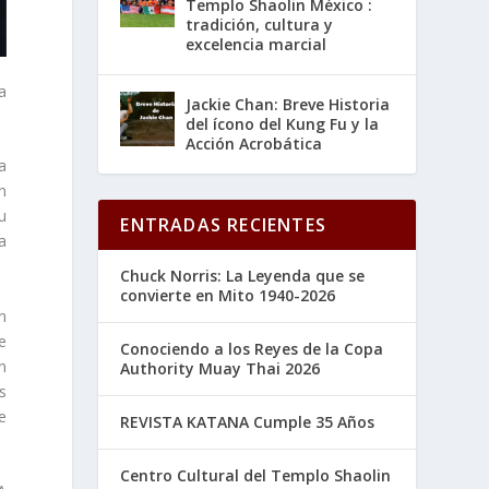
Templo Shaolin México :
tradición, cultura y
excelencia marcial
a
Jackie Chan: Breve Historia
del ícono del Kung Fu y la
Acción Acrobática
a
n
u
ENTRADAS RECIENTES
a
Chuck Norris: La Leyenda que se
convierte en Mito 1940-2026
n
e
Conociendo a los Reyes de la Copa
n
Authority Muay Thai 2026
s
e
REVISTA KATANA Cumple 35 Años
Centro Cultural del Templo Shaolin