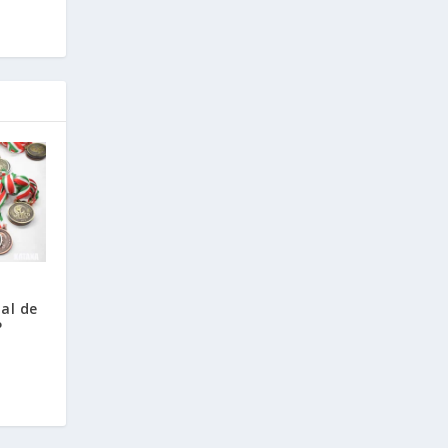
al de
P