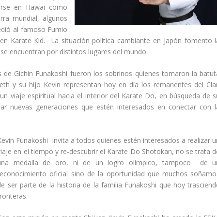
cerse en Hawai como
rra mundial, algunos
ucedió al famoso Fumio
 en Karate Kid. La situación política cambiante en Japón fomento l
 se encuentran por distintos lugares del mundo.
ijos de Gichin Funakoshi fueron los sobrinos quienes tomaron la batut
neth y su hijo Kevin representan hoy en día los remanentes del Cla
n viaje espiritual hacia el interior del Karate Do, en búsqueda de s
sar nuevas generaciones que estén interesados en conectar con l
Kevin Funakoshi invita a todos quienes estén interesados a realizar u
viaje en el tiempo y re-descubrir el Karate Do Shotokan, no se trata d
una medalla de oro, ni de un logro olímpico, tampoco de u
reconocimiento oficial sino de la oportunidad que muchos soñamo
de ser parte de la historia de la familia Funakoshi que hoy trasciend
fronteras.