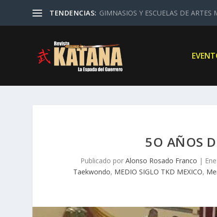
TENDENCIAS:
GIMNASIOS Y ESCUELAS DE ARTES M
EVENT
5O AÑOS 
Publicado por
Alonso Rosado Franco
|
Ene
Taekwondo
,
MEDIO SIGLO TKD MEXICO
,
Me