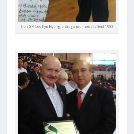
Con GM Lee Kyu Hyung, entregando medalla Seúl 1988