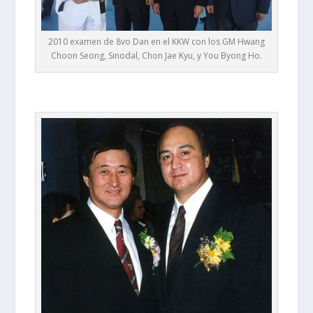
2010 examen de 8vo Dan en el KKW con los GM Hwang
Choon Seong, Sinodal, Chon Jae Kyu, y You Byong Ho.