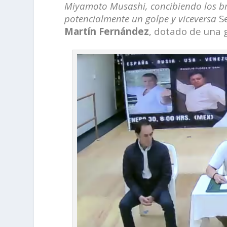
Miyamoto Musashi, concibiendo los b
potencialmente un golpe y viceversa
S
Martín Fernández
, dotado de una g